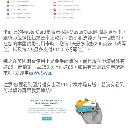
卡面上的MasterCard是表示採用MasterCard國際組資匯率，
跟Visa組織比起來匯率比較好。為了犯洗錢另有一個機制，
在您的本國貨幣使用卡時，您每7天最多取款200英鎊（或等
值）以及每7天最多支付£150（或等值）。
總之在英國消費使用上是免手續費的，而且現在申請另外有
送£5、儲值第一筆
£50以上
再送
£5
，如果有需要就先申請起
來吧!
立即申辦
WeSwap
注意!您要看到圖片裡有出現
£10字樣
才是有送，若沒有看到
可以額外再跟我要連結!!