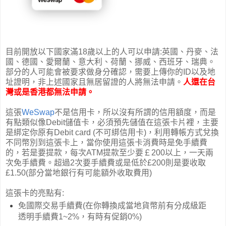
目前開放以下國家滿18歲以上的人可以申請:英國、
丹麥、
法
國、
德國、
愛爾蘭、
意大利、
荷蘭、
挪威、
西班牙、
瑞典。
部分的人可能會被要求做身分確認，需要上傳你的ID以及地
址證明，非上述國家且無居留證的人將無法申請。
人還在台
灣或是香港都無法申請
。
這張
WeSwap
不是信用卡，所以沒有所謂的信用額度，而是
有點類似像Debit儲值卡，必須預先儲值在這張卡片裡，主要
是綁定你原有Debit card (不可綁信用卡)，利用轉帳方式兌換
不同幣別到這張卡上，當你使用這張卡消費時是免手續費
的，若是要提款，每次ATM提款至少要￡200以上，一天兩
次免手續費。超過2次要手續費或是低於£200則是要收取
£1.50(部分當地銀行有可能額外收取費用)
這張卡的亮點有:
免國際交易手續費(在你轉換成當地貨幣前有分成級距
透明手續費1~2%，有時有促銷0%)