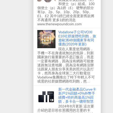
和便士（p）組成。100
個便士（p）為1鎊（£） 硬幣的部分
有1p、2p、5p、10p、20p、50p、
£1、£2 其中1鎊已經全面更新舊款將
不再通用 更多1鎊的消息
www.thenewpoundcoin.com
Vodafone子公司VOXI
£10社群媒體吃到飽，旅
遊歐洲48個國家享有同
優惠(2020年更新)
現在人重度使用網路，
手機一不在身邊就無比的焦躁，到新
國家旅行最重要的不是訂飯店，而是
一定要有網路，因為沒有網路可能會
迷路無法查地圖，因為沒有網路沒辦
法跟家人朋友分享美美的照片以及打
卡，然而身為全球第二大行動電信
Vodafone集團推出了時下年輕人不可
或需的社群媒體網路吃到飽，然...
新一代金融產品Curve卡
新戶1%回饋+0%外幣手
續費+特約商最高1%回
饋，多卡合一聰明智慧
2024年8月更新 這次要
介紹的是目前在英國用的主要的卡