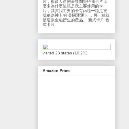
片，很多人會抱著疑問覺得我卡片這
麼多為什麼這張是我主要使用的卡
片，其實我主要的卡有兩種一種是被
我稱為神卡的 美國運通卡 ，另一種就
是這張金融衍生的產品。 新式卡片 舊
式卡片
visited 23 states (10.2%)
Amazon Prime