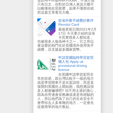
這款APP叫做ANA Pocket，不過介面
只有日文，但對於亞洲人來說大概可
以略懂他在寫甚麼，如果不懂那你就
把這篇文章看完大概...
節省外匯手續費好夥伴
Revolut Card
最後更新日期2021年2月
17日 今天要介紹的這張
卡其實很多人都知道，
也被很多人喻為神卡之一，它之所以
會這麼的熱門在於英國境外使用免手
續費，且支援超多國家貨幣。
申請英國臨時學習駕照
懶人包 Apply uk
provisional driving
licence
在英國申請學習駕照非
常的容易，跟台灣比較不一樣的地方
就是學習開車不是在駕訓班，而是直
接開到英國街上開始跑，我想應該很
多人都會嚇壞吧!! 但不用太過於擔心，
因為你旁邊會坐教練或者是有經驗的
人，所以他們為了自己的生命安全不
會帶你去人多車雜的地方，一定會先
從最簡單的地方教起。