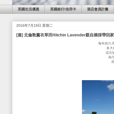
英國生活優惠
英國銀行/信用卡
酒店會員計畫
2016年7月19日 星期二
[遊] 北倫敦薰衣草田Hitchin Lavender親自摘採
每年的六
各大
這次挑
為