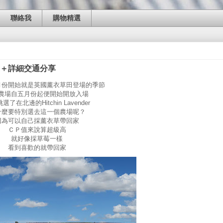
聯絡我
購物精選
帶回家＋詳細交通分享
月份開始就是英國薰衣草田登場的季節
農場自五月份起便開始開放入場
選了在北邊的Hitchin Lavender
什麼要特別選去這一個農場呢？
因為可以自己採薰衣草帶回家
ＣＰ值來說算超級高
就好像採草莓一樣
看到喜歡的就帶回家