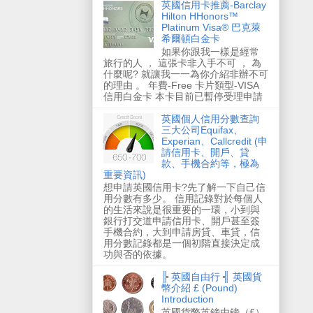
英國信用卡推薦-Barclay
Hilton HHonors™
Platinum Visa® 巴克萊
希爾頓白金卡
如果你跟我一樣是經常
旅行的人 ， 這張卡非入手不可 ， 為
什麼呢? 就讓我一一為你介紹非辦不可
的理由 。 年費-Free 卡片類型-VISA
信用白金卡 本卡目前已暫停受理申請
英國個人信用分數查詢
三大公司Equifax、
Experian、Callcredit (申
請信用卡、開戶、貸
款、手機合約等，極為
重要資訊)
想申請英國信用卡?先了解一下自己信
用分數有多少。 信用記錄對於每個人
的生活來說是很重要的一環，小到與
銀行打交道申請信用卡、開戶甚至簽
手機合約，大到申請房貸、車貸，信
用分數記錄都是一個初階直接決定成
功與否的依據。
╠ 英國自由行 ╣ 英國貨
幣介紹 £ (Pound)
Introduction
英國貨幣英鎊由鎊（£）