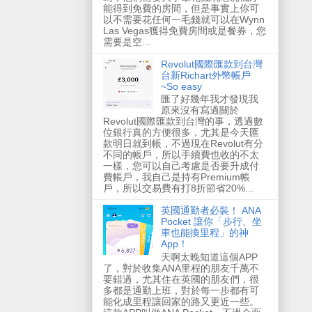
能得到免費的房間，但是事實上你可
以不需要花任何一毛錢就可以在Wynn
Las Vegas獲得免費房間或是餐券，您
需要是空...
Revolut國際匯款到台灣
台新Richart外幣帳戶
~So easy
匯了好幾年我才發現我
原來沒有寫過關於
Revolut國際匯款到台灣的事，透過數
位銀行真的方便很多，尤其是今天匯
款明日就到帳，不過現在Revolut有分
不同的帳戶，所以手續費也收的不太
一樣，您可以自己考慮是否要升成付
費帳戶，我自己是持有Premium帳
戶，所以交易費有打8折節省20%...
英國通勤者必裝！ ANA
Pocket 讓你「步行、坐
車也能換里程」的神
App！
天啊太晚知道這個APP
了，對於收集ANA里程的朋友千萬不
要錯過，尤其住在英國的朋友們，很
多都是通勤上班，對於每一步都有可
能化成里程讓回家的路又更近一些。