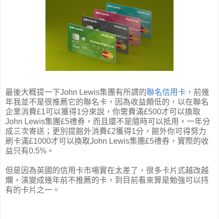
最後大概提一下
John Lewis集團有所謂的
聯名信用卡
，前幾
年我並不是很推薦它的聯名卡，因為收益頗低的，以在聯名
企業消費
£1可以獲得1分來說，你需費滿
£500才可以換取
John Lewis集團
£5禮券，而且還不是隨時可以抵用，一年分
成三次寄送；更別提館外消費
£2獲得1分，館外你可得努力
刷卡滿
£1000
才可以換取
John Lewis集團
£5禮券，實際的收
益只有0.5%。
但是因為英國的信用卡市場實在太差了，很多卡片式越改越
爛，演變成幾年前不推薦的卡，到目前看來算是勉強可以持
有的卡片之一。