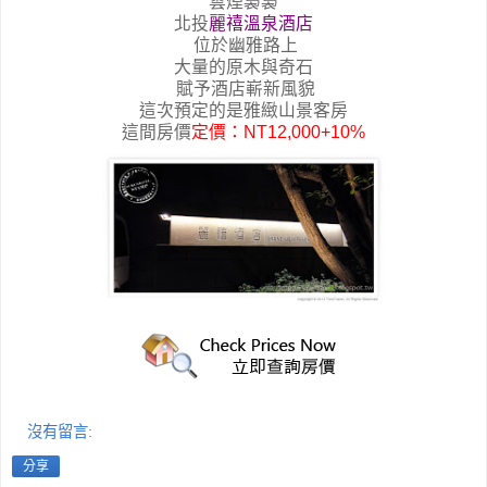
雲煙裊裊
北投
麗禧溫泉酒店
位於幽雅路上
大量的原木與奇石
賦予酒店嶄新風貌
這次預定的是雅緻山景客房
這間房價
定價：NT12,000+10%
沒有留言:
分享