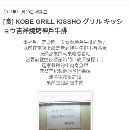
2013年11月29日 星期五
[食] KOBE GRILL KISSHO グリル キッシ
ョウ吉祥燒烤神戶牛排
來神戶一定要吃一次看看神戶牛排的魅力
以前在電視上總是看到神戶牛排小有名氣
既然都來的就來吃看看吧
當要前往這家餐館時門口放清楚標示了
這家餐館的牛肉身分證
完整了紀載他的爸爸媽媽
連名字都很詳細
果然是個高級牛肉