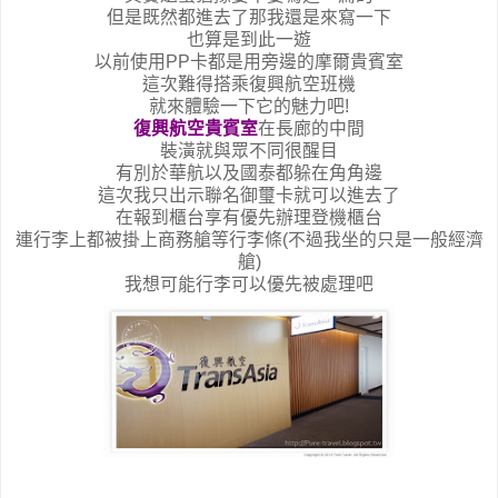
但是既然都進去了那我還是來寫一下
也算是到此一遊
以前使用PP卡都是用旁邊的摩爾貴賓室
這次難得搭乘復興航空班機
就來體驗一下它的魅力吧!
復興航空貴賓室
在長廊的中間
裝潢就與眾不同很醒目
有別於華航以及國泰都躲在角角邊
這次我只出示聯名御璽卡就可以進去了
在報到櫃台享有優先辦理登機櫃台
連行李上都被掛上商務艙等行李條(不過我坐的只是一般經濟
艙)
我想可能行李可以優先被處理吧