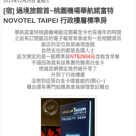
2013年12月25日 星期三
[宿] 過境旅館首~桃園機場華航諾富特
NOVOTEL TAIPEI 行政樓層標準房
華航諾富特桃園機場飯店開幕至今也有幾年的時間
之前有訂閱飯店的電子報常常會收到一些相關資訊
飯店的定位就是過境旅館
自然去住的都是各國人士
這次預定的是一般標準房
NT$2904元
含稅含早餐
不過因為我有該集團的雅高白金卡
透過官網預定竟然被升等了
升到了行政樓層
沒想到這張白金卡還蠻威的(開心~)
櫃台還有專門給雅高會員辦理登記櫃台