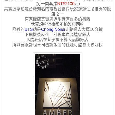
(另一間套房
NT$2100
元)
其實這家也是台灣知名的電視台食尚玩家莎莎住過推薦的飯
店之一
這家飯店其實周遭附近有許多的攤販
就算想吃消夜都不怕沒東西吃
附近的
BTS
站是
Chong Nonsi
走路過去大概10分鐘
下飛機後就坐上計程車直奔這家飯店
因為飯店在巷子裡不算大品牌飯店
所以要跟計程車司機說飯店的住址可能會比較好找