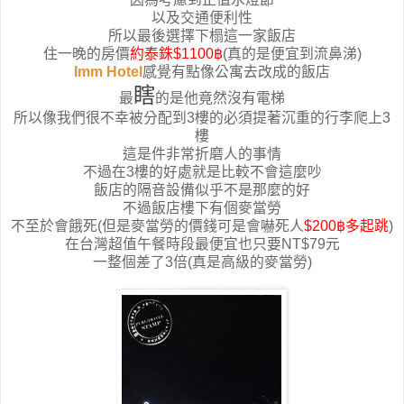
以及交通便利性
所以最後選擇下榻這一家飯店
住一晚的房價
約泰銖
$1100
฿
(真的是便宜到流鼻涕)
Imm Hotel
感覺有點像公寓去改成的飯店
瞎
最
的是他竟然沒有電梯
所以像我們很不幸被分配到3樓的必須提著沉重的行李爬上3
樓
這是件非常折磨人的事情
不過在3樓的好處就是比較不會這麼吵
飯店的隔音設備似乎不是那麼的好
不過飯店樓下有個麥當勞
不至於會餓死(但是麥當勞的價錢可是會嚇死人
$200
฿多起跳
)
在台灣超值午餐時段最便宜也只要NT$79元
一整個差了3倍(真是高級的麥當勞)