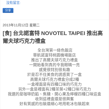
沒有留言:
分享
2013年11月12日 星期二
[食] 台北諾富特 NOVOTEL TAIPEI 推出高
爾夫球巧克力禮盒
全台灣第一綠色飯店
華航諾富特桃園機場飯店
推出了高爾夫球巧克力禮盒
一開始看到真的令我眼睛一亮
感覺很特別很有趣
於是忍不住美食的誘惑買了一盒
高爾夫球巧克力禮盒分成2種
一盒裡面是有四種口味的巧克力
另外一盒是裡面有2種茶葉+2種口味巧克力
我選的是咖啡奶餡、焦糖、開心果及檸檬四種口味這盒
收到這禮盒還是很興奮
好有質感的包裝還細心地用乾冰包裝起來