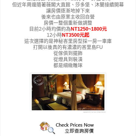
但近年周邊隨著薇閣大直館、莎多堡、沐蘭接續開幕
讓房價逐漸地掉下來
後來也由原業主收回自營
房價一整個重新做調整
目前2小時均價約為
NT1250~1800元
12小時
NT3500元起
這次選擇的是神秘峇里房型採一房一車庫
打開以後真的有濃濃的峇里島FU
從傢俱到擺飾
從燈具到裝潢
都是細緻雕琢