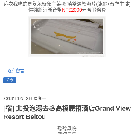
這次我吃的是雋永新象主菜-炙燒雙選饗海陸(龍蝦+台塑牛排)
價錢將近新台幣
NT$2000
元含服務費
沒有留言:
分享
2013年12月2日 星期一
[宿] 北投泡湯去♨高檔麗禧酒店Grand View
Resort Beitou
聽聽蟲鳴