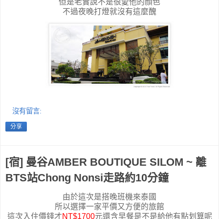
但是老實說不是很愛他的顏色
不過夜晚打燈就沒有這麼醜
沒有留言:
分享
[宿] 曼谷AMBER BOUTIQUE SILOM ~ 離
BTS站Chong Nonsi走路約10分鐘
由於這次是搭晚班機來泰國
所以選擇一家平價又方便的旅館
這次入住價錢才
NT$1700
元還含早餐是不是給他有點划算呢