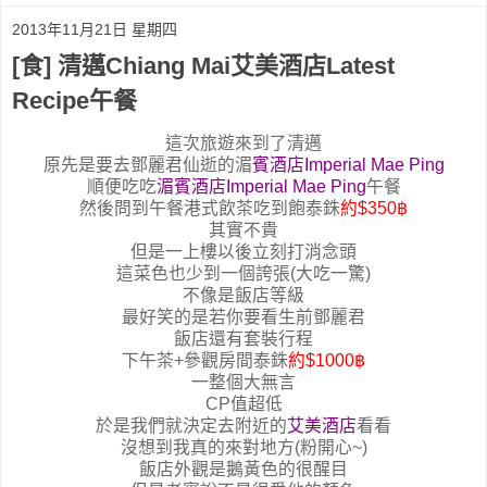
2013年11月21日 星期四
[食] 清邁Chiang Mai艾美酒店Latest
Recipe午餐
這次旅遊來到了清邁
原先是要去鄧麗君仙逝的湄
賓酒店Imperial Mae Ping
順便吃吃
湄賓酒店Imperial Mae Ping
午餐
然後問到午餐港式飲茶吃到飽泰銖
約
$350฿
其實不貴
但是一上樓以後立刻打消念頭
這菜色也少到一個誇張
(大吃一驚)
不像是飯店等級
最好笑的是若你要看生前
鄧麗君
飯店還有套裝行程
下午茶+參觀房間
泰銖
約$1000฿
一整個大無言
CP值超低
於是我們就決定去附近的
艾美酒店
看看
沒想到我真的來對地方(粉開心~)
飯店外觀是鵝黃色的很醒目