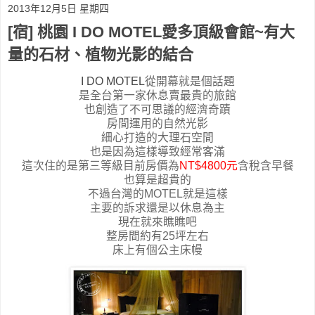
2013年12月5日 星期四
[宿] 桃園 I DO MOTEL愛多頂級會館~有大
量的石材、植物光影的結合
I DO MOTEL
從開幕就是個話題
是全台第一家休息賣最貴的旅館
也創造了不可思議的經濟奇蹟
房間運用的自然光影
細心打造的大理石空間
也是因為這樣導致經常客滿
這次住的是第三等級目前房價為
NT$4800元
含稅含早餐
也算是超貴的
不過台灣的MOTEL就是這樣
主要的訴求還是以休息為主
現在就來瞧瞧吧
整房間約有25坪左右
床上有個公主床幔