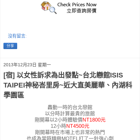
沒有留言:
分享
2013年12月23日 星期一
[宿] 以女性訴求為出發點~台北戀館ISIS
TAIPEI神秘峇里房~近大直美麗華、內湖科
學園區
轟動一時的台北戀館
以分時計算最貴的旅館
剛開幕以2小時體驗價
NT1800元
12小時
NT4500元
剛開幕時在市場上也非常的熱門
也成為當時精緻MOTEL打了一針強心劑