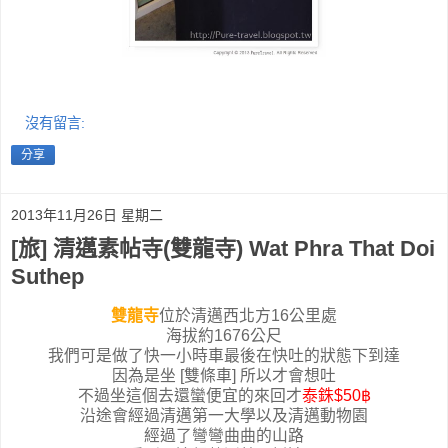
沒有留言:
分享
2013年11月26日 星期二
[旅] 清邁素帖寺(雙龍寺) Wat Phra That Doi
Suthep
雙龍寺
位於清邁西北方16公里處
海拔約1676公尺
我們可是做了快一小時車最後在快吐的狀態下到達
因為是坐 [雙條車] 所以才會想吐
不過坐這個去還蠻便宜的來回才
泰銖$50฿
沿途會經過清邁第一大學以及清邁動物園
經過了彎彎曲曲的山路