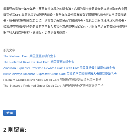
最重要的是第一年免年費
，
而且有帶來極高的開卡禮
，
高額的開卡禮足夠你兌換英航歐洲內來回
機票或是SPG集團高檔第5級飯店兩晚
。當然你在其他國家擁有美國運通信用卡可以申請國際轉
卡
，轉卡過程很簡單就只是填上您舊有尚未關掉的美國運通卡
，我也是因為這樣所以秒過核卡
，
如果沒有美國運通卡的只要有正常收入者我非常建議申請試試看
，因為在申請頁面美國運通已經
把年收入的條件拉掉
，企圖吸引更多消費者選用
。
系列文章
The Platinum Card 美國運通簽帳白金卡
The Preferred Rewards Gold Card 美國運通簽帳金卡
American Express® Preferred Rewards Gold Credit Card美國運通優先獎勵信用金卡
British Airways American Express® Credit Card 英國航空美國運通聯名卡與特優聯名卡
Platinum Cashback Everyday Credit Card
英國版美國運通白金現金回饋卡
The Starwood Preferred Guest Credit Card
喜達屋優先顧客美國運通信用卡
同場加映
分享
2 則留言: