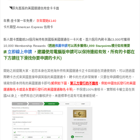
◥
原先舊版的美國運通信用金卡卡面
年費-金
卡第一年免費 /
次年開始
£140
卡片類型-American Express 信用卡
新人開卡獎勵前24個月無持有英國版美國運通任一卡片者
，
首六個月內刷卡滿£3,000可獲得
10,000 Membership Rewards
（透過
推薦申請
可以再多獲得2,000 Starpoints積分如有需要
立即線上申請
，建議使用電腦版申請可以保持連結有效，所有的卡都在
請
下方請往下滑找你要申請的卡片)
開始之前提醒大家，若您本身在其他海外持有美國運通卡正卡目前還在流通使用的，可以透過國
際轉卡方式來英國直接申請英版的美國運通卡，轉卡的方式非常簡單，只要在申請欄位的地方，
填寫你原本持有的美國運通卡即可
(範例如下圖，
第三方發行的不適用
，例如中國信託發行的美國
運通聯名卡或是永豐銀行發行的美國運通聯名卡等)
。不保證100%會核卡，實際核卡權立是在英
國AE身上，他們有自己的審核評分，未達標準也是有可能會被拒絕。