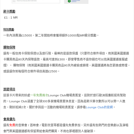
刷卡獎勵
£1 :
1 MR
特別獎勵
一年內消費滿£15000，第二年開始時會獲得額外10000點MR積分獎勵。
購物保障
還有一般信用卡保險保證以及旅行險
，
最棒的是退款保護（只要符合條件項目，用英國美國運通
卡購買商品90天內保障退款，最高可達到£300，即使零售商不退你錢也可以找美國運通客
服處
理）。 購物保障（
用英國美國運通卡購買商品90天內被
偷或損
壞，美國運通將為您更換或修理，
或退還你到每個符合條件項目高達
£
2500。
旅遊項目
這張卡片帶來的好處
一年免費兩次
Lounge Club
機場貴賓室
，這對於旅行歐洲搭廉航挺有幫助
的
，
Lounge Club涵蓋了全球300多家機場貴賓休息室，
因為是刷卡算次數所以可以帶一人進
去
，剛好抵掉2次
。關於參與這一活動的機場和貴賓室，請參看
Lounge Club的官網
。
會員優先
還有
免費
的音樂會 / 首映會 / 電影欣賞等都是優先免費參加，另外還有些熱門的音樂劇以及演唱
會門票美國運通都有保留票給會員們購買，不用在那裡跟別人搶破頭。