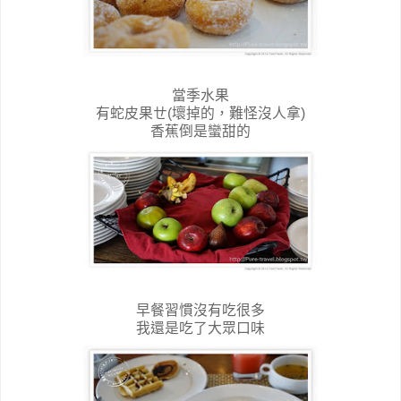
當季水果
有蛇皮果ㄝ(壞掉的，難怪沒人拿)
香蕉倒是蠻甜的
早餐習慣沒有吃很多
我還是吃了大眾口味