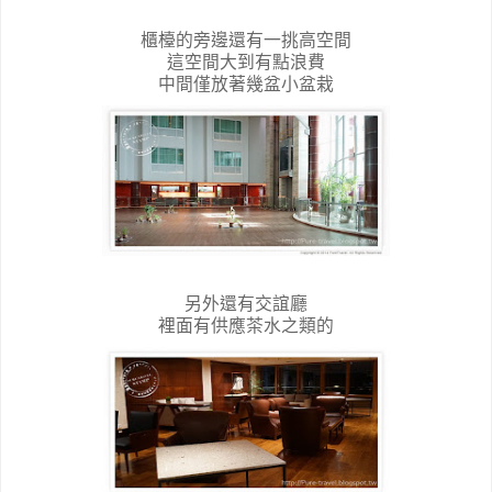
櫃檯的旁邊還有一挑高空間
這空間大到有點浪費
中間僅放著幾盆小盆栽
另外還有交誼廳
裡面有供應茶水之類的