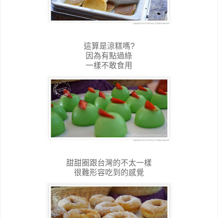
這算是涼糕嗎?
因為有點過綠
一樣不敢食用
甜甜圈跟台灣的不太一樣
很難形容吃到的感覺