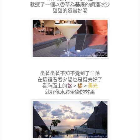
就選了一個以香草為基底的調酒冰沙
甜甜的還蠻好喝
坐著坐著不知不覺到了日落
在這裡看著夕陽也是挺美好了
看海面上的
紫
>
橘
>
黃光
就好像水彩暈染的效果