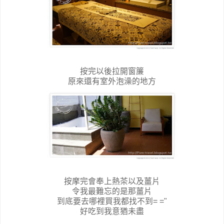
按完以後拉開窗簾
原來還有室外泡澡的地方
按摩完會奉上熱茶以及薑片
令我最難忘的是那薑片
到底要去哪裡買我都找不到= ="
好吃到我意猶未盡