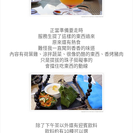
正當準備要走時
服務生提了這樣的東西過來
原來還有熱食
難怪我一直聞到香香的味道
內容有荷葉雞、涼拌蔬菜、很像奶酪的東西、香烤豬肉
只是提拔的珠子挺礙事的
會擋住吃東西的動線
除了下午茶以外還有迎賓飲料
飲料約有10種可以選