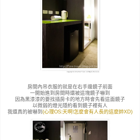
房間內吊衣服的就是在右手邊鏡子前面
一開始進到房間時還被這塊鏡子嚇到
因為黑漆漆的要找插房卡的地方時會先看這面鏡子
以微弱的燈光隱約看到鏡子裡有人
我還真的被嚇到
(心理OS:天啊!怎麼會有人長的這麼帥XD)