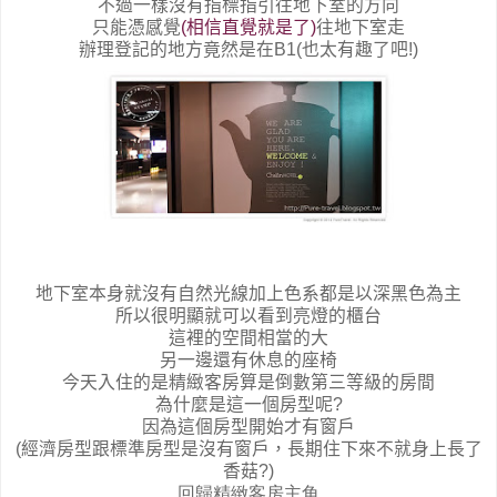
不過一樣沒有指標指引往地下室的方向
只能憑感覺
(
相信直覺就是了
)
往地下室走
辦理登記的地方竟然是在
B1(
也太有趣了吧
!)
地下室本身就沒有自然光線加上色系都是以深黑色為主
所以很明顯就可以看到亮燈的櫃台
這裡的空間相當的大
另一邊還有休息的座椅
今天入住的是精緻客房算是倒數第三等級的房間
為什麼是這一個房型呢
?
因為這個房型開始才有窗戶
(
經濟房型跟標準房型是沒有窗戶，長期住下來不就身上長了
香菇
?)
回歸精緻客房主角