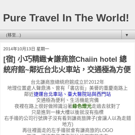
Pure Travel In The World!
▼
2014年10月13日 星期一
[宿] 小巧精緻★謙商旅Chaiin hotel 總
統府館~鄰近台北火車站，交通極為方便
台北謙商旅總統府館成立於
2012
年
地理位置處人聲鼎沸、曾有「書店街」美譽的重慶南路上
鄰近
捷運台北車站、臺大醫院站與西門站
交通極為便利、生活機能完備
夜裡在路上很好做辨識沿著
綠色燈光
走過去就對了
只是進到一棟大樓以後就沒有指標
右手邊的公司行號牌子沒有看到謙商旅牌子
(
會讓人以為走錯
地方
)
再往裡面走的左手邊就會有謙商旅的
LOGO