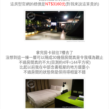
這房型官網的標價是
NT$3160元
(對我來說這算貴的)
拿完房卡就往7樓去了
沒想到這一棟一層可以隔成30幾個房間真是令我嘆為觀止
不過房間真的不大(目測約4坪=144平方呎)
比起以前我在中部念書租屋的地方還要小
不過房間的狀態倒是保持得相當不錯