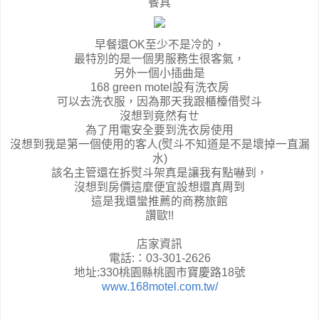
餐具
早餐還OK至少不是冷的，
最特別的是一個男服務生很客氣，
另外一個小插曲是
168 green motel設有洗衣房
可以去洗衣服，因為那天我跟櫃檯借熨斗
沒想到竟然有ㄝ
為了用電安全要到洗衣房使用
沒想到我是第一個使用的客人(熨斗不知道是不是壞掉一直漏
水)
該名主管還在拆熨斗架真是讓我有點嚇到，
沒想到房價這麼便宜設想還真周到
這是我還蠻推薦的商務旅館
讚歐!!
店家資訊
電話:：03-301-2626
地址:330
桃園縣
桃園
市寶慶路18號
www.168motel.com.tw/