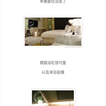
準備要往浴室了
橢圓浴缸很可愛
以及淋浴設備