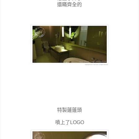
還瞞齊全的
特製蓮蓬頭
噴上了LOGO