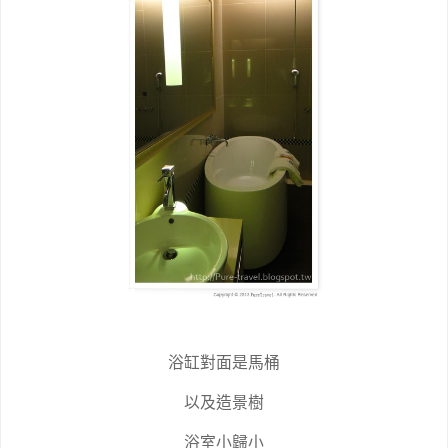
浴缸對面是馬桶
以及造景樹
浴室小歸小